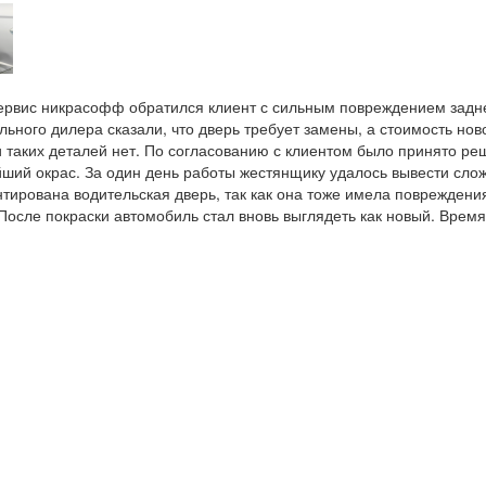
ервис
никрасофф
обратился клиент с сильным повреждением задне
льного
дилера
сказали, что дверь требует замены, а стоимость нов
 таких деталей нет. По согласованию с клиентом было
принято
ре
ший окрас. За один день работы жестянщику удалось вывести сло
тирована водительская дверь, так как она тоже имела повреждени
После покраски автомобиль стал вновь выглядеть как новый. Врем