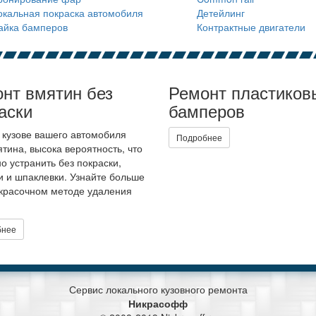
окальная покраска автомобиля
Детейлинг
айка бамперов
Контрактные двигатели
нт вмятин без
Ремонт пластиков
аски
бамперов
 кузове вашего автомобиля
Подробнее
ятина, высока вероятность, что
о устранить без покраски,
и и шпаклевки. Узнайте больше
красочном методе удаления
бнее
Сервис локального кузовного ремонта
Никрасофф