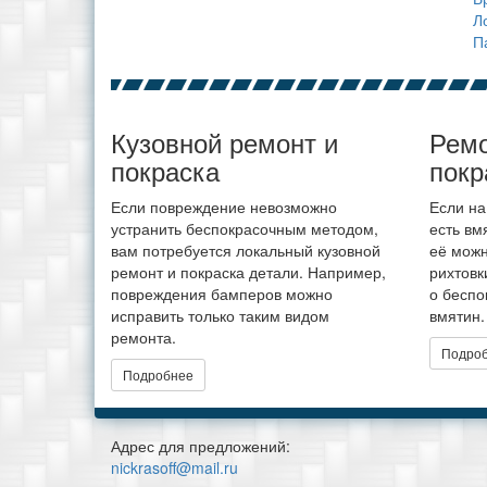
Л
П
Кузовной ремонт и
Ремо
покраска
покр
Если повреждение невозможно
Если на
устранить беспокрасочным методом,
есть вм
вам потребуется локальный кузовной
её можн
ремонт и покраска детали. Например,
рихтовк
повреждения бамперов можно
о беспо
исправить только таким видом
вмятин.
ремонта.
Подро
Подробнее
Адрес для предложений:
nickrasoff@mail.ru