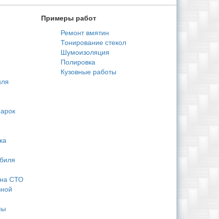
Примеры работ
Ремонт вмятин
Тонирование стекол
Шумоизоляция
Полировка
Кузовные работы
иля
 арок
ка
обиля
 на СТО
вной
мы