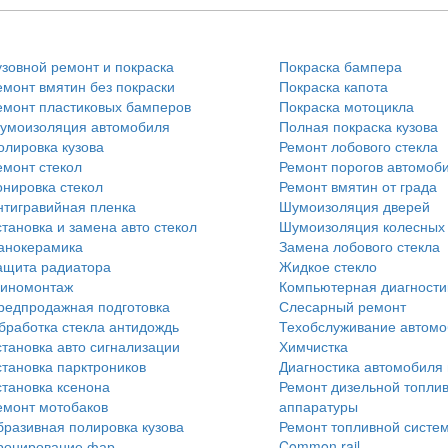
узовной ремонт и покраска
Покраска бампера
емонт вмятин без покраски
Покраска капота
емонт пластиковых бамперов
Покраска мотоцикла
умоизоляция автомобиля
Полная покраска кузова
олировка кузова
Ремонт лобового стекла
емонт стекол
Ремонт порогов автомоб
онировка стекол
Ремонт вмятин от града
нтигравийная пленка
Шумоизоляция дверей
становка и замена авто стекол
Шумоизоляция колесных
анокерамика
Замена лобового стекла
ащита радиатора
Жидкое стекло
иномонтаж
Компьютерная диагности
редпродажная подготовка
Слесарный ремонт
бработка стекла антидождь
Техобслуживание автом
становка авто сигнализации
Химчистка
становка парктроников
Диагностика автомобиля
становка ксенона
Ремонт дизельной топли
емонт мотобаков
аппаратуры
бразивная полировка кузова
Ремонт топливной систе
ронирование фар
Common rail