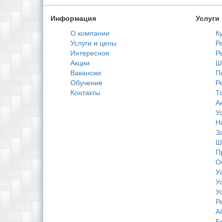
Информация
Услуги
О компании
К
Услуги и цены
Р
Интересное
Р
Акции
Ш
Вакансии
П
Обучение
Р
Контакты
Т
А
У
Н
З
Ш
П
О
У
У
У
Р
А
Б